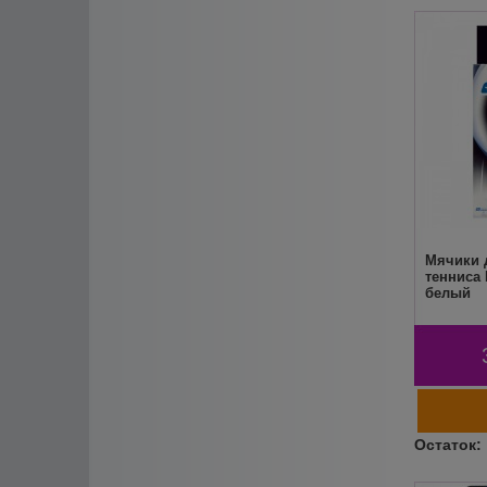
Мячики 
тенниса 
белый