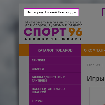
Ваш город:
Нижний Новгород
Интернет-магазин товаров
для спорта, туризма и отдыха
КАТАЛОГ ТОВАРОВ
О КОМПАН
ГАНТЕЛИ
Главная
|
ШТАНГИ
Игры
БЛИНЫ ДЛЯ ШТАНГИ И
ГАНТЕЛЕЙ
НАБОРЫ: ГАНТЕЛИ СО
ШТАНГОЙ
ГРИФЫ