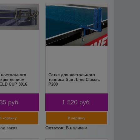
 настольного
Сетка для настольного
 креплением
тенниса Start Line Classic
ELD CUP 3016
P200
35
руб.
1 520
руб.