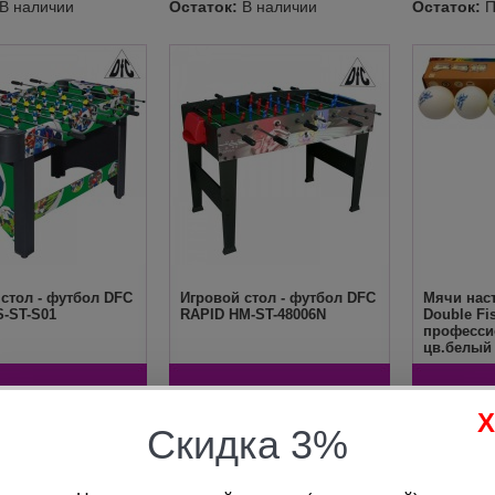
стол - футбол DFC
Игровой стол - футбол DFC
Мячи нас
-ST-S01
RAPID HM-ST-48006N
Double Fis
професси
цв.белый
1 590
руб.
14 990
руб.
2
Скидка 3%