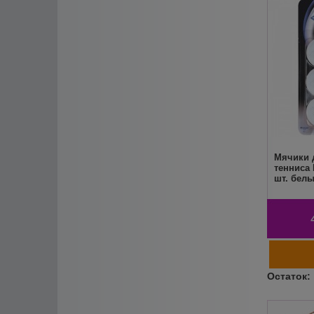
Мячики 
тенниса 
шт. бел