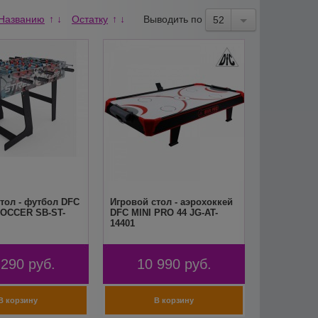
Названию
Остатку
Выводить по
↑
↓
↑
↓
52
тол - футбол DFC
Игровой стол - аэрохоккей
OCCER SB-ST-
DFC MINI PRO 44 JG-AT-
14401
 290
руб.
10 990
руб.