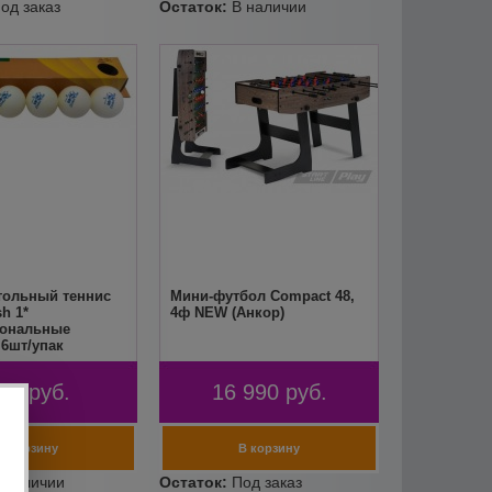
тольный теннис
Мини-футбол Compact 48,
h 1*
4ф NEW (Анкор)
ональные
 6шт/упак
90
руб.
16 990
руб.