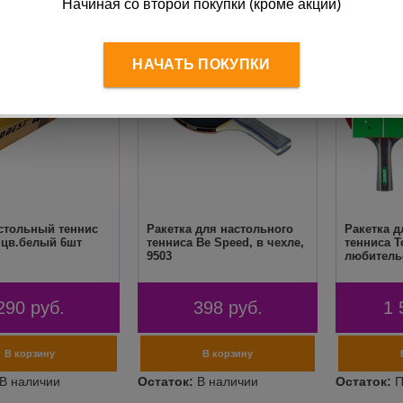
Начиная со второй покупки (кроме акций)
НАЧАТЬ ПОКУПКИ
стольный теннис
Ракетка для настольного
Ракетка д
 цв.белый 6шт
тенниса Be Speed, в чехле,
тенниса T
9503
любитель
290
руб.
398
руб.
1 