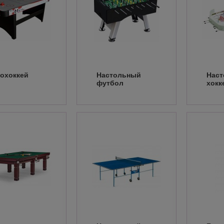
охоккей
Настольный
Нас
футбол
хокк