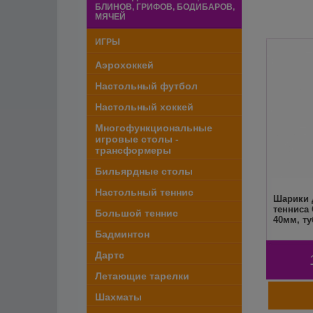
БЛИНОВ, ГРИФОВ, БОДИБАРОВ,
МЯЧЕЙ
ИГРЫ
Аэрохоккей
Настольный футбол
Настольный хоккей
Многофункциональные
игровые столы -
трансформеры
Бильярдные столы
Настольный теннис
Шарики 
тенниса 
Большой теннис
40мм, ту
Бадминтон
Дартс
Летающие тарелки
Шахматы